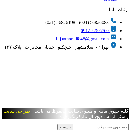
ارتباط باما
56826083 (021) - 56826198 (021)
6760 226 0912
bijanmoradi848@gmail.com
تهران - اسلامشهر _چیچکلو _خیابان مخابرات _پلاک ۱۳۷
کلیه حقوق مادی و معنوی سایت محفوظ می باشد. |
طراحی سایت
و سئو آژانس دیجیتال مارکتینگ پدیده
جستجو