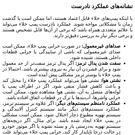
نشانه‌های عملکرد نادرست
با اینکه پمپ‌های خلاء قابل اعتماد هستند، اما ممکن است با گذشت
زمان با مشکلاتی مواجه شوند. عملکرد نادرست پمپ خلاء می‌تواند
با علائم متعددی همراه باشد که برخی از آن‌ها قابل تشخیص هستند
و برخی دیگر نیاز به بررسی دقیق‌تر دارند.
صداهای غیرمعمول:
در صورت خرابی پمپ خلاء، ممکن است
صدای غیرمعمولی که ناشی از ساییدگی یا خرابی قطعات
داخلی هستند، شنیده شود.
سفت شدن پدال ترمز:
اگر پدال ترمز سفت‌تر از حد معمول
شود و برای فشردن آن نیاز به نیروی بیشتری باشد، احتمالا در
پمپ خلاء یا بوستر ترمز مشکلی پیش آمده است.
نشتی هوا:
نشتی هوا می‌تواند عملکرد پمپ خلاء را مختل کند
و باعث کاهش فشار منفی شود. اگر در اطراف پمپ یا
لوله‌های متصل به آن، نشتی هوا مشاهده شود، ممکن است
خرابی واشرها، آب‌بندها یا ترک در قطعات اتفاق افتاده باشد.
عملکرد نامنظم سیستم‌های دیگر:
اگر علاوه بر سیستم ترمز،
عملکرد سیستم‌های دیگر مانند سیستم کنترل آلایندگی و
سیستم تهویه مطبوع دچار اختلال شود، ممکن است مشکلی
در پمپ خلاء ایجاد شده باشد. برای مثال، اگر دریچه‌های
سیستم تهویه به‌درستی باز و بسته نشوند یا اگر موتور خودرو
در حالت درجا ناپایدار کار کند، خرابی پمپ خلاء می‌تواند علت