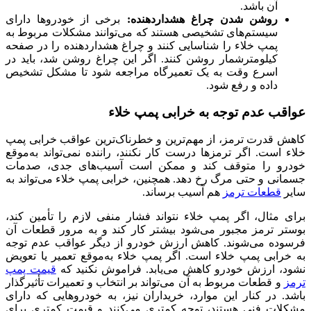
آن باشد.
روشن شدن چراغ هشداردهنده:
برخی از خودروها دارای
سیستم‌های تشخیصی هستند که می‌توانند مشکلات مربوط به
پمپ خلاء را شناسایی کنند و چراغ هشداردهنده را در صفحه
کیلومترشمار روشن کنند. اگر این چراغ روشن شد، باید در
اسرع وقت به یک تعمیرگاه مراجعه شود تا مشکل تشخیص
داده و رفع شود.
عواقب عدم توجه به خرابی پمپ خلاء
کاهش قدرت ترمز، از مهم‌ترین و خطرناک‌ترین عواقب خرابی پمپ
خلاء است. اگر ترمزها درست کار نکنند، راننده نمی‌تواند به‌موقع
خودرو را متوقف کند و ممکن است آسیب‌های جدی، صدمات
جسمانی و حتی مرگ رخ دهد. همچنین، خرابی پمپ خلاء می‌تواند به
سایر
قطعات ترمز
هم آسیب برساند.
برای مثال، اگر پمپ خلاء نتواند فشار منفی لازم را تأمین کند،
بوستر ترمز مجبور می‌شود بیشتر کار کند و به مرور قطعات آن
فرسوده می‌شوند. کاهش ارزش خودرو از دیگر عواقب عدم توجه
به خرابی پمپ خلاء است. اگر پمپ خلاء به‌موقع تعمیر یا تعویض
نشود، ارزش خودرو کاهش می‌یابد. فراموش نکنید که
قیمت پمپ
ترمز
و قطعات مربوط به آن می‌تواند بر انتخاب و تعمیرات تأثیرگذار
باشد. در کنار این موارد،
خریداران نیز، به خودروهایی که دارای
مشکلات فنی هستند، توجه کمتری می‌کنند و قیمت کمتری برای