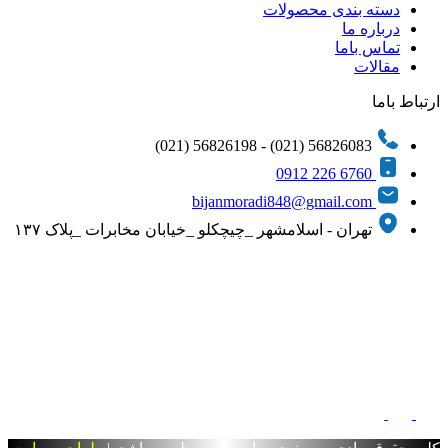
دسته بندی محصولات
درباره ما
تماس باما
مقالات
ارتباط باما
56826083 (021) - 56826198 (021)
6760 226 0912
bijanmoradi848@gmail.com
تهران - اسلامشهر _چیچکلو _خیابان مخابرات _پلاک ۱۳۷