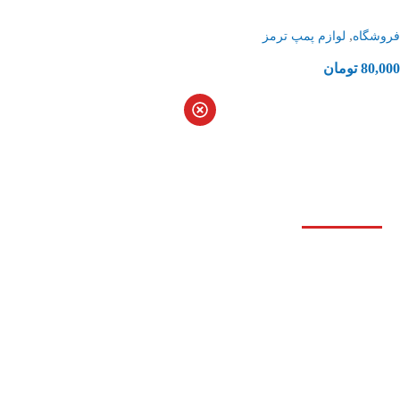
,
فروشگاه
لوازم پمپ ترمز
80,000
تومان
درباره آتیه سان
شرکت آتیه سان کارخود را در زمینه تولید قطعات ترمزی
خودرو از سال 1396 در مساحتی به متراژ 1800متر مربع تجاری
شروع کرده و امید است با تلاش بی وقفه محیطی امن و
تخصصی جهت خرید قطعات تخصصی ترمز برای همکاران و
هموطنان عزیز فراهم اورد.اهداف اصلی این شرکت فراهم
آوردن شرایطی آسان و مناسب برای همکاران، مشتریان