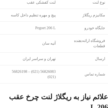
نوع لنت
لنت کفشکی عقب
مکانیزم ریگلاژ
پیچ و مهره تنظیم داخل کاسه
جایگاه خودرو
Pegoet 206 L
فروشگاه ارائه‌دهنده
آتیه سان
قطعات
ارسال
تهران و سراسر ایران
56826083 (021) – 56826198
شماره تماس
(021)
علائم نیاز به ریگلاژ لنت چرخ عقب
206 L