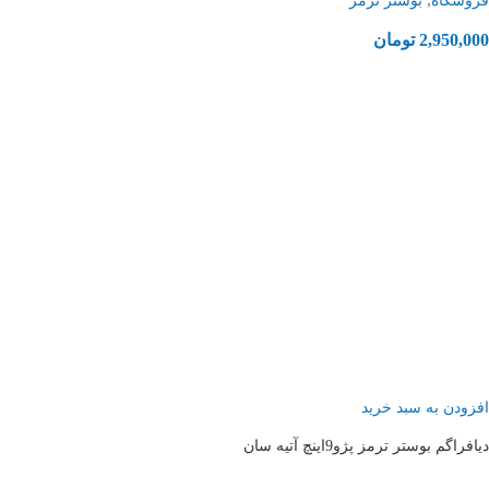
فروشگاه
بوستر ترمز
2,950,000
تومان
افزودن به سبد خرید
دیافراگم بوستر ترمز پژو9اینچ آتیه سان