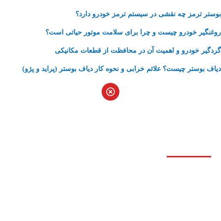
بوستر ترمز چه نقشی در سیستم ترمز خودرو دارد؟
روغنگیر خودرو چیست و چرا برای سلامت موتور حیاتی است؟
گردگیر خودرو و اهمیت آن در محافظت از قطعات مکانیکی
دیاف بوستر چیست؟ علائم خرابی و نحوه کار دیاف بوستر (پراید و پژو)
درباره آتیه سان
شرکت آتیه سان کارخود را در زمینه تولید قطعات ترمزی
خودرو از سال 1396 در مساحتی به متراژ 1800متر مربع تجاری
شروع کرده و امید است با تلاش بی وقفه محیطی امن و
تخصصی جهت خرید قطعات تخصصی ترمز برای همکاران و